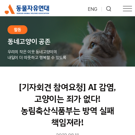
ENG
|
활동
동네고양이 공존
우리의 작은 이웃 동네고양이의
내일이 더 따뜻하고 행복할 수 있도록
[기자회견 참여요청] AI 감염,
고양이는 죄가 없다!
농림축산식품부는 방역 실패
책임져라!