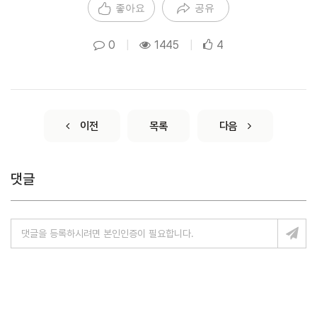
좋아요
공유
0
|
1445
|
4
이전
목록
다음
댓글