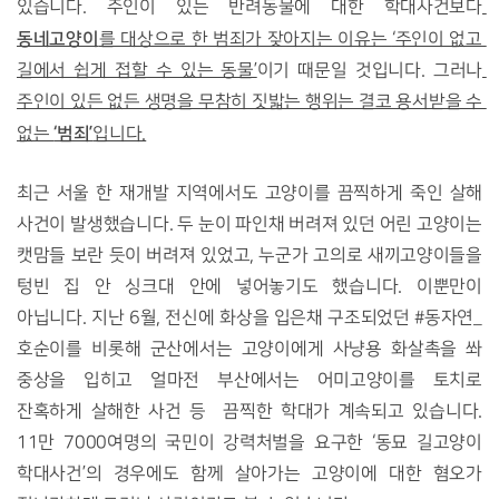
있습니다. 주인이 있는 반려동물에 대한 학대사건보다
동네고양이
를 대상으로 한 범죄가 잦아지는 이유는 
‘주인이 없고 
길에서 쉽게 접할 수 있는 동물’
이기 때문일 것입니다. 그러나
주인이 있든 없든 생명을 무참히 짓밟는 행위는 결코 용서받을 수 
‘범죄’
없는 
입니다.
최근 서울 한 재개발 지역에서도 고양이를 끔찍하게 죽인 살해 
사건이 발생했습니다. 두 눈이 파인채 버려져 있던 어린 고양이는 
캣맘들 보란 듯이 버려져 있었고, 누군가 고의로 새끼고양이들을 
텅빈 집 안 싱크대 안에 넣어놓기도 했습니다. 이뿐만이 
아닙니다. 지난 6월, 전신에 화상을 입은채 구조되었던 #동자연_
호순이를 비롯해 군산에서는 고양이에게 사냥용 화살촉을 쏴 
중상을 입히고 얼마전 부산에서는 어미고양이를 토치로 
잔혹하게 살해한 사건 등  끔찍한 학대가 계속되고 있습니다. 
11만 7000여명의 국민이 강력처벌을 요구한 ‘동묘 길고양이 
학대사건’의 경우에도 함께 살아가는 고양이에 대한 혐오가 