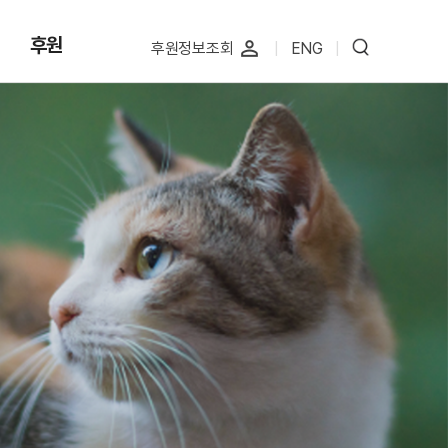
후원
perm_identity
후원정보조회
|
ENG
|