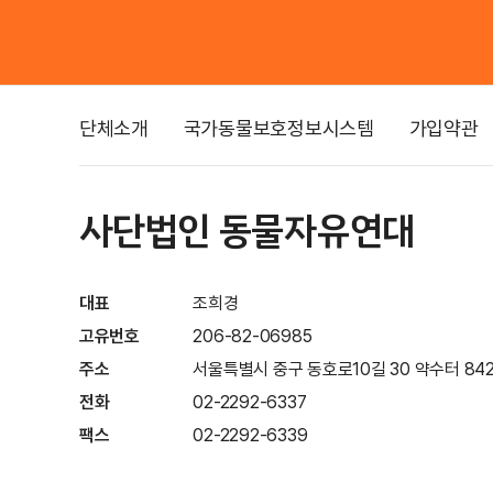
단체소개
국가동물보호정보시스템
가입약관
사단법인 동물자유연대
대표
조희경
고유번호
206-82-06985
주소
서울특별시 중구 동호로10길 30 약수터 842
전화
02-2292-6337
팩스
02-2292-6339
이메일
info@animals.or.kr