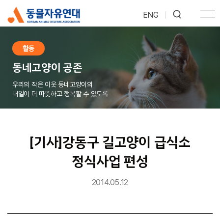
ENG
|
활동
동네고양이 공존
우리의 작은 이웃 동네고양이의
내일이 더 따뜻하고 행복할 수 있도록
[기사]강동구 길고양이 급식소
정식사업 편성
2014.05.12