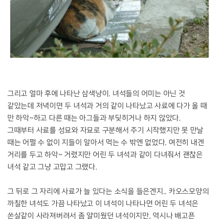
그리고 얼마 후에 나타난 삼색냥이. 녀석들의 어미는 아닌 것
같았는데 저녁이면 두 녀석과 거의 같이 나타났고 사료에 다가 올 때
만 하악~하고 다른 때는 아그들과 부딪히거나 하지 않았다.
그때부터 사료를 성묘와 자묘로 구분해서 주기 시작했지만 못 만날
때는 어쩔 수 없이 지들이 알아서 먹는 수 밖엔 없었다. 여전히 내겐
거리를 두고 하악~ 거렸지만 어린 두 녀석과 같이 다녀줘서 괜찮은
녀석 같고 그냥 고맙고 그랬다.
그 뒤로 그 자리에 사료가 늘 있다는 소식을 들은겐지.. 카오스모양의
까칠한 녀석도 가끔 나타났고 이 녀석이 나타나면 어린 두 녀석은
쏜살같이 사라져버려서 좀 얄미웠던 녀석이지만, 역시나 배고픈