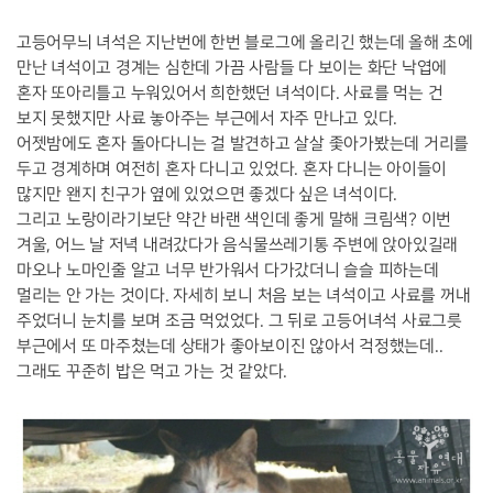
고등어무늬 녀석은 지난번에 한번 블로그에 올리긴 했는데 올해 초에
만난 녀석이고 경계는 심한데 가끔 사람들 다 보이는 화단 낙엽에
혼자 또아리틀고 누워있어서 희한했던 녀석이다. 사료를 먹는 건
보지 못했지만 사료 놓아주는 부근에서 자주 만나고 있다.
어젯밤에도 혼자 돌아다니는 걸 발견하고 살살 좇아가봤는데 거리를
두고 경계하며 여전히 혼자 다니고 있었다. 혼자 다니는 아이들이
많지만 왠지 친구가 옆에 있었으면 좋겠다 싶은 녀석이다.
그리고 노랑이라기보단 약간 바랜 색인데 좋게 말해 크림색? 이번
겨울, 어느 날 저녁 내려갔다가 음식물쓰레기통 주변에 앉아있길래
마오나 노마인줄 알고 너무 반가워서 다가갔더니 슬슬 피하는데
멀리는 안 가는 것이다. 자세히 보니 처음 보는 녀석이고 사료를 꺼내
주었더니 눈치를 보며 조금 먹었었다. 그 뒤로 고등어녀석 사료그릇
부근에서 또 마주쳤는데 상태가 좋아보이진 않아서 걱정했는데..
그래도 꾸준히 밥은 먹고 가는 것 같았다.