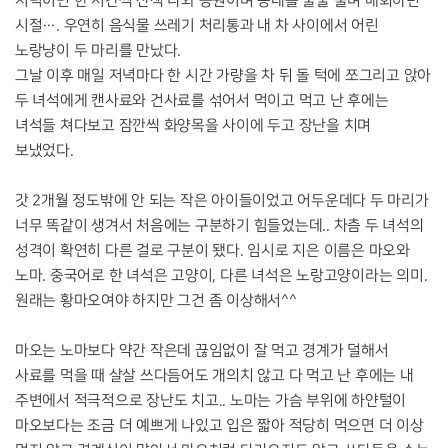
저녁이면 한 시간씩 산책 나와 공원이며 동네를 줄줄 울며 배회하던
시절…. 우연히 음식물 쓰레기 처리통과 내 차 사이에서 어린
노랑냥이 두 마리를 만났다.
그날 이후 매일 저녁마다 한 시간 가량을 차 뒤 돌 턱에 쪼그리고 앉아
두 녀석에게 캔사료와 건사료를 섞어서 먹이고 먹고 난 후에는
녀석들 쳐다보고 잠깐씩 화양목을 사이에 두고 장난을 치며
보냈었다.
갓 2개월 정도밖에 안 되는 작은 아이들이었고 어두운데다 두 마리가
너무 똑같이 생겨서 처음에는 구분하기 힘들었는데.. 차츰 두 녀석의
성격이 확연히 다른 걸로 구분이 됐다. 임시로 지은 이름은 마오와
노마. 중국어로 한 녀석은 고양이, 다른 녀석은 노랑고양이라는 의미.
원래는 황마오여야 하지만 그건 좀 이상해서^^
마오는 노마보다 약간 작은데 끊임없이 잘 먹고 경계가 덜해서
사료를 먹을 때 살살 쓰다듬어도 개의치 않고 다 먹고 난 후에는 내
주변에서 적극적으로 장난도 치고.. 노마는 가슴 부위에 하얀털이
마오보다는 조금 더 예쁘게 나있고 입은 짧아 적당히 먹으면 더 이상