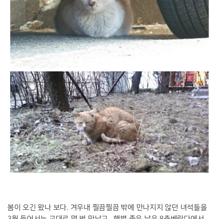
봄이 오긴 왔나 보다. 겨우내 찔끔찔끔 밖에 만나지지 않던 녀석들을