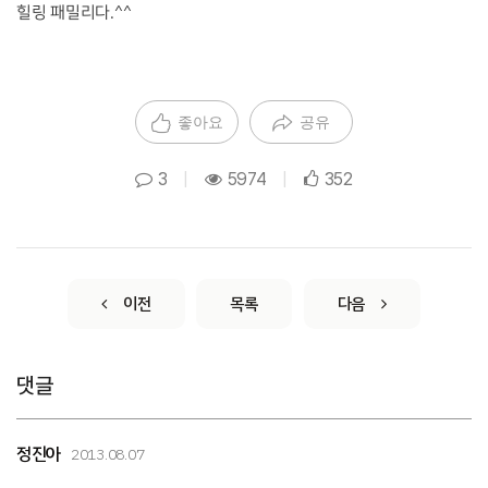
힐링 패밀리다.^^
좋아요
공유
3
|
5974
|
352
이전
목록
다음
댓글
정진아
2013.08.07