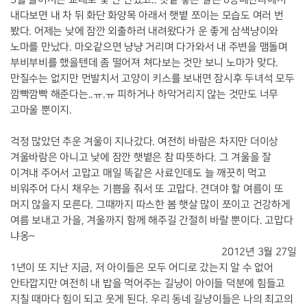
3월 들어서는 교대로 몇 번 만났고.. 햇볕 좋은 날은 8층베란다에서
내다보면 내 차 뒤 화단 화양목 아래서 햇볕 쪼이는 모습도 여러 번
봤다. 어제는 낮에 잠깐 외출하러 내려왔다가 운 좋게 삼색냥이와
노마를 만났다. 마오같으면 냥냥 거리며 다가와서 내 주변을 맴돌며
부비부비를 했을텐데 좀 떨어져 쳐다보는 것만 보니 노마가 맞다.
만질수는 없지만 먼발치서 고양이 키스를 보내면 잠시후 두녀석 모두
깜빡깜빡 해준다는..ㅠ.ㅠ 피하거나 하악거리지 않는 것만도 너무
고마울 뿐이지.
걱정 많았던 추운 겨울이 지나갔다. 여전히 바람은 차지만 더이상
겨울바람은 아니고 낮에 잠깐 햇볕은 참 따뜻하다. 그 겨울을 잘
이겨내 주어서 고맙고 매일 똑같은 사료인데도 늘 깨끗히 먹고
비워주어 다시 채우는 기쁨을 줘서 또 고맙다. 견뎌야 할 여름이 또
머지 않을지 모른다. 그때까지 따스한 봄 햇살 많이 쪼이고 건강하게
여름 보내고 가을, 겨울까지 함께 해주길 간절히 바랄 뿐이다. 고맙다
냐옹~
2012년 3월 27일
1년이 또 지난 지금, 저 아이들은 모두 어디로 갔는지 알 수 없어
안타깝지만 여전히 내 밥을 먹어주는 길냥이 아이들 덕분에 힘들고
지칠 때마다 힘이 되고 웃게 된다. 우리 동네 길냥이들은 나의 최고의