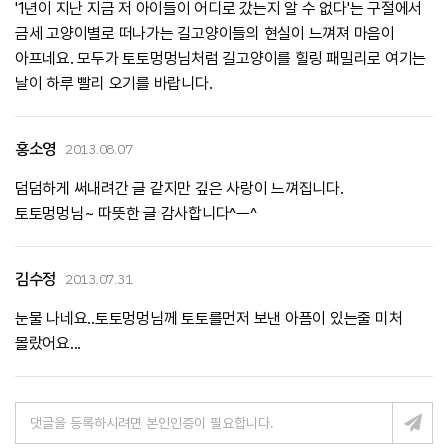
'1년이 지난 지금 저 아이들이 어디로 갔는지 알 수 없다'는 구절에서
금세 고양이별로 떠나가는 길고양이들의 현실이 느껴져 마음이
아프네요. 모두가 토토멍멍님처럼 길고양이를 힐링 패밀리로 여기는
날이 하루 빨리 오기를 바랍니다.
홍소영
2013.08.07
덤덤하게 써내려간 글 같지만 깊은 사랑이 느껴집니다.
토토멍멍님~ 따뜻한 글 감사합니다^ㅡ^
김수정
2013.07.31
눈물 나네요..토토멍멍님께 토토를먼저 보낸 아픔이 있는줄 미처
몰랐어요...