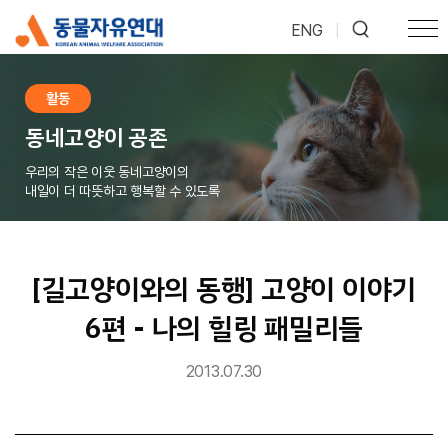
ENG
|
활동
동네고양이 공존
우리의 작은 이웃 동네고양이의
내일이 더 따뜻하고 행복할 수 있도록
[길고양이와의 동행] 고양이 이야기
6편 - 나의 힐링 패밀리들
2013.07.30