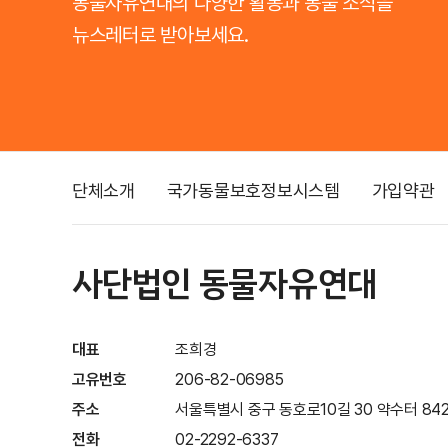
동물자유연대의 다양한 활동과 동물 소식을
뉴스레터로 받아보세요.
단체소개
국가동물보호정보시스템
가입약관
사단법인 동물자유연대
대표
조희경
고유번호
206-82-06985
주소
서울특별시 중구 동호로10길 30 약수터 842
전화
02-2292-6337