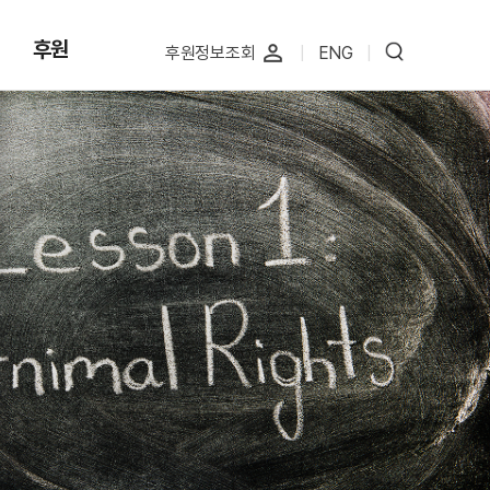
후원
perm_identity
후원정보조회
|
ENG
|