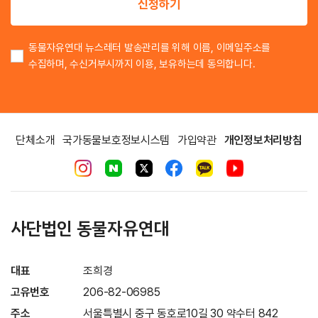
신청하기
동물자유연대 뉴스레터 발송관리를 위해 이름, 이메일주소를
수집하며, 수신거부시까지 이용, 보유하는데 동의합니다.
단체소개
국가동물보호정보시스템
가입약관
개인정보처리방침
사단법인 동물자유연대
대표
조희경
고유번호
206-82-06985
주소
서울특별시 중구 동호로10길 30 약수터 842