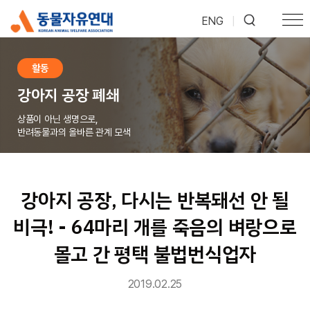
ENG
|
활동
강아지 공장 폐쇄
상품이 아닌 생명으로,
반려동물과의 올바른 관계 모색
강아지 공장, 다시는 반복돼선 안 될
비극! - 64마리 개를 죽음의 벼랑으로
몰고 간 평택 불법번식업자
2019.02.25