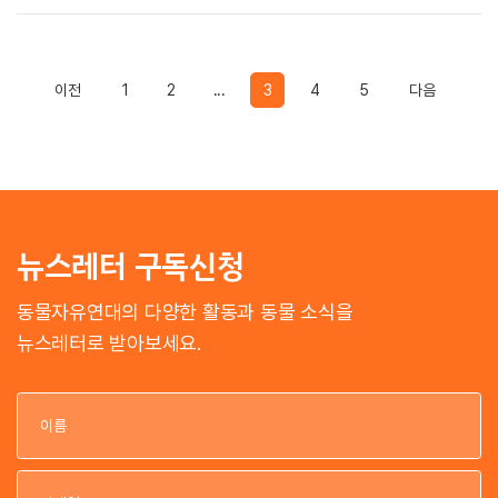
Previous
Previous
이전
1
2
...
3
4
5
다음
뉴스레터 구독신청
동물자유연대의 다양한 활동과 동물 소식을
뉴스레터로 받아보세요.
이