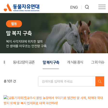
ENG
|
활동
말 복지 구축
복지 사각지대에 위치한 말의
전 생애를 아우르는 안전망 구축
말 복지 구축
 반대
동네고양이 공존
개 식용 종식
그 외 이슈
총 101 건