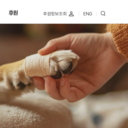
후원
perm_identity
후원정보조회
|
ENG
|