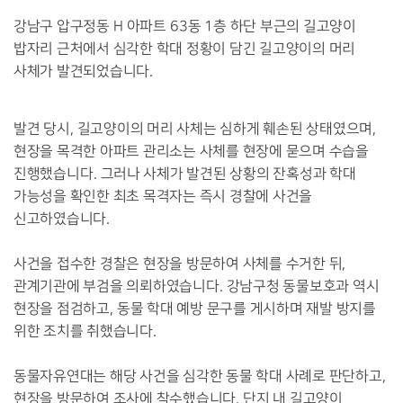
강남구 압구정동
H
아파트
63
동
1
층 하단 부근의 길고양이
밥자리 근처에서 심각한 학대 정황이 담긴 길고양이의 머리
사체가 발견되었습니다
.
발견 당시
,
길고양이의 머리 사체는 심하게 훼손된 상태였으며
,
현장을 목격한 아파트 관리소는 사체를 현장에 묻으며 수습을
진행했습니다
.
그러나 사체가 발견된 상황의 잔혹성과 학대
가능성을 확인한 최초 목격자는 즉시 경찰에 사건을
신고하였습니다
.
사건을 접수한 경찰은 현장을 방문하여 사체를 수거한 뒤
,
관계기관에 부검을 의뢰하였습니다
.
강남구청 동물보호과 역시
현장을 점검하고
,
동물 학대 예방 문구를 게시하며 재발 방지를
위한 조치를 취했습니다
.
동물자유연대는 해당 사건을 심각한 동물 학대 사례로 판단하고
,
현장을 방문하여 조사에 착수했습니다
.
단지 내 길고양이