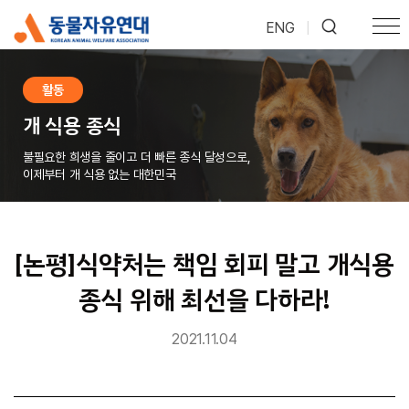
ENG
|
활동
개 식용 종식
불필요한 희생을 줄이고 더 빠른 종식 달성으로,
이제부터 개 식용 없는 대한민국
[논평]식약처는 책임 회피 말고 개식용
종식 위해 최선을 다하라!
2021.11.04