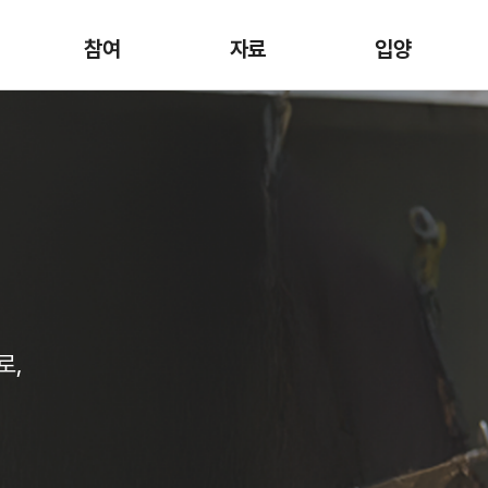
참여
자료
입양
로,