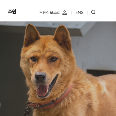
후원
perm_identity
후원정보조회
|
ENG
|