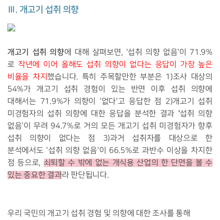
Ⅲ. 개고기 섭취 의향
개고기 섭취 의향
에 대해 살펴보면, '섭취 의향 없음'이 71.9%
로
작년에 이어 올해도 섭취 의향이 없다는 응답이 가장 높은
비율을 차지
했습니다
. 특히 주목할만한 부분은 1)조사 대상의
54%가 개고기 섭취 경험이 있는 반면 이후
섭취 의향에
대해서는
71.9%가 의향이 '없다'고 응답한 점
2)개고기 섭취
'
미경험자의 섭취 의향에 대한 응답을 분석한 결과
섭취 의향
없음'이 무려 94.7%
로 거의 모든 개고기 섭취 미경험자가 향후
섭취 의향이 없다는 점 3)과거 섭취자를 대상으로 한
분석에서도
'
섭취 의향 없음'이 66.5%로 과반수 이상을 차지한
점 등으로,
쇠퇴할 수 밖에 없는 개식용 산업의 한 단면을 볼 수
있는 중요한 결과
라 판단됩니다.
우리 국민의 개고기 섭취 경험 및 의향에 대한 조사를 통해