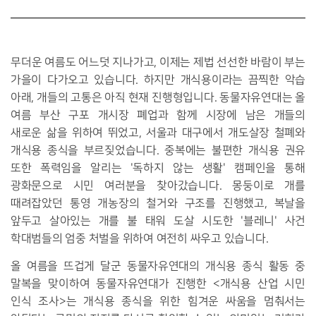
무더운
여름도 어느덧 지나가고, 이제는 제법 선선한 바람이 부는
가을이 다가오고 있습니다. 하지만 개식용이라는 끔찍한 악습
아래, 개들의 고통은 아직 현재 진행형입니다.
동물자유연대는 올
여름 부산 구포 개시장 폐업과 함께 시장에 남은 개들의
새로운
삶을 위하여 뛰었고, 서울과 대구에서 개도살장 철폐와
개식용 종식을 부르짖었습니다. 중복에는 불편한 개식용 권유
또한 폭력임을 알리는 '독하지 않는 생활' 캠페인을 통해
광화문으로 시민 여러분을 찾아갔습니다. 몽둥이로 개를
때려잡았던 통영 개농장의 철거와 구조를 진행했고, 복날을
앞두고 살아있는 개를 불 태워 도살 시도한 '블레니' 사건
학대범들의 엄중 처벌을 위하여 여전히 싸우고 있습니다.
올 여름을 뜨겁게 달군 동물자유연대의 개식용 종식 활동 중
말복을 맞이하여 동물자유연대가 진행한 <개식용 산업 시민
인식 조사>는 개식용 종식을 위한 힘겨운 싸움을 멈춰서는