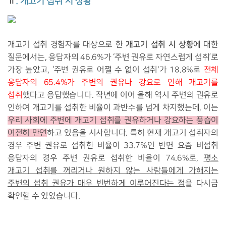
Ⅱ. 개고기 섭취 시 상황
개고기
섭취 시 상황
개고기 섭취 경험자를 대상으로 한
에 대한
질문에서는, 응답자의 46.6%가 ‘주변 권유로 자연스럽게 섭취’로
가장 높았고, ‘주변 권유로 어쩔 수 없이 섭취'가 18.8%로
전체
응답자의 65.4%가 주변의 권유나 강요로 인해 개고기를
섭취
했다고 응답했습니다. 작년에
이어 올해 역시 주변의 권유로
인하여 개고기를 섭취한 비율이 과반수를 넘게 차지했는데, 이는
우리 사회에 주변에 개고기 섭취를 권유하거나 강요하는 풍습이
여전히 만연
하고 있음을 시사합니다. 특히 현재 개고기 섭취자의
경우 주변 권유로 섭취한 비율이 33.7%인 반면 요즘 비섭취
응답자의 경우 주변 권유로 섭취한 비율이 74.6%로,
평소
개고기 섭취를 꺼리거나 원하지 않는 사람들에게 가해지는
주변의 섭취 권유가 매우 빈번하게 이루어진다는 점
을 다시금
확인할 수 있었습니다.