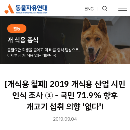
ENG
|
활동
개 식용 종식
불필요한 희생을 줄이고 더 빠른 종식 달성으로,
이제부터 개 식용 없는 대한민국
[개식용 철폐] 2019 개식용 산업 시민
인식 조사 ① - 국민 71.9% 향후
개고기 섭취 의향 '없다'!
2019.09.04