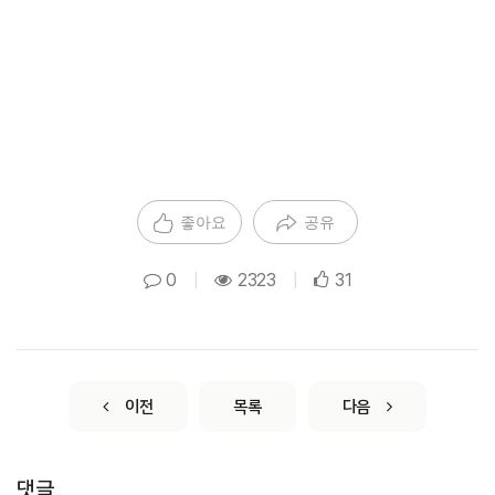
좋아요
공유
0
|
2323
|
31
이전
목록
다음
댓글