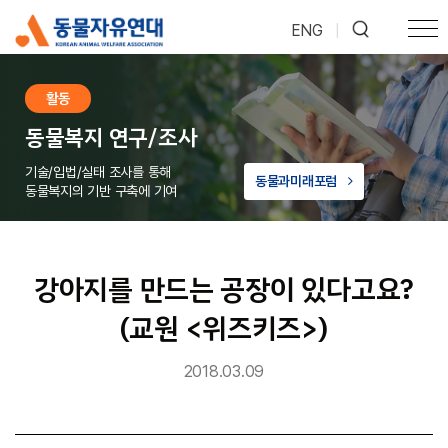
ENG
|
활동
동물복지 연구/조사
기술/입법/실태 조사를 통해
동물과미래포럼
동물복지의 기반 구축에 기여
강아지를 만드는 공장이 있다고요?
(교원 <위즈키즈>)
2018.03.09