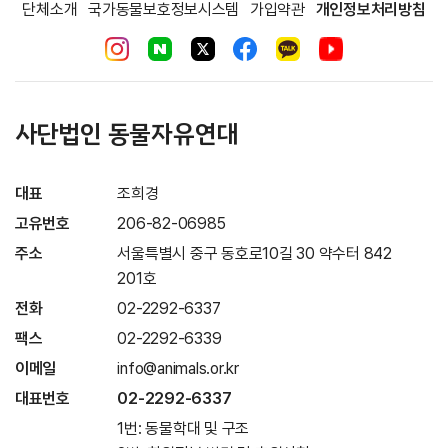
단체소개
국가동물보호정보시스템
가입약관
개인정보처리방침
사단법인 동물자유연대
대표
조희경
고유번호
206-82-06985
주소
서울특별시 중구 동호로10길 30 약수터 842
201호
전화
02-2292-6337
팩스
02-2292-6339
이메일
info@animals.or.kr
대표번호
02-2292-6337
1번: 동물학대 및 구조