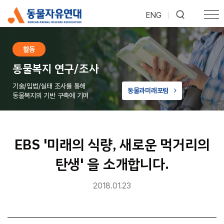
ENG
|
활동
동물복지 연구/조사
기술/입법/실태 조사를 통해
동물과미래포럼
동물복지의 기반 구축에 기여
EBS '미래의 식량, 새로운 먹거리의
탄생' 을 소개합니다.
2018.01.23