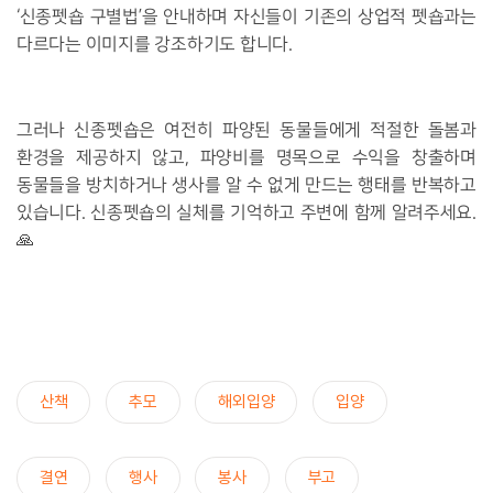
‘신종펫숍 구별법’을 안내하며 자신들이 기존의 상업적 펫숍과는
다르다는 이미지를 강조하기도 합니다.
그러나 신종펫숍은 여전히 파양된 동물들에게 적절한 돌봄과
환경을 제공하지 않고, 파양비를 명목으로 수익을 창출하며
동물들을 방치하거나 생사를 알 수 없게 만드는 행태를 반복하고
있습니다. 신종펫숍의 실체를 기억하고 주변에 함께 알려주세요.
🙏
산책
추모
해외입양
입양
결연
행사
봉사
부고