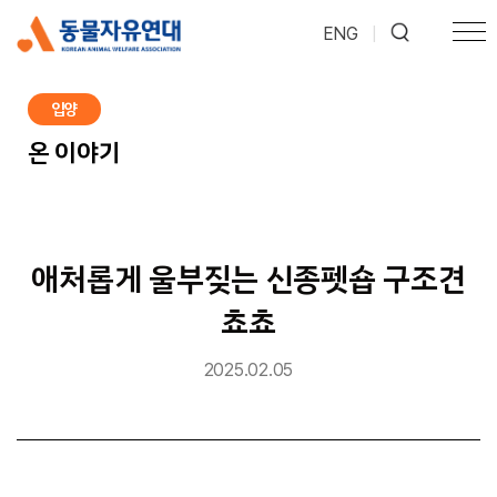
ENG
|
입양
온 이야기
애처롭게 울부짖는 신종펫숍 구조견
쵸쵸
2025.02.05