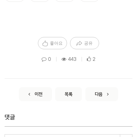
좋아요
공유
0
|
443
|
2
이전
목록
다음
댓글