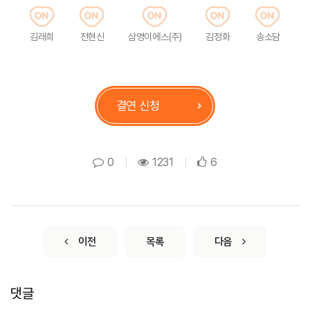
김래희
전현신
삼영이에스(주)
김정화
송소담
결연 신청
0
|
1231
|
6
이전
목록
다음
댓글