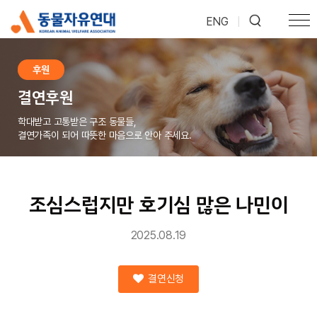
ENG
|
후원
결연후원
학대받고 고통받은 구조 동물들,
결연가족이 되어 따뜻한 마음으로 안아 주세요.
조심스럽지만 호기심 많은 나민이
2025.08.19
결연신청