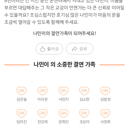
8년이라는 긴 시간 동안 온센터에서 지내고 있는 나민이. 이름을
부르면 대답해주는 그 작은 교감이 언젠가는 더 큰 신뢰로 이어질
수 있을까요? 조심스럽지만 호기심 많은 나민이가 마음의 문을
조금씩 열어갈 수 있도록 함께해 주세요.
나민이의 결연가족이 되어주세요!
좋아요
공유
나민이 의 소중한 결연 가족
심은솔
이라온
서민지
김소현
김범정
임미진
천강희
권희진
조성미
서정희