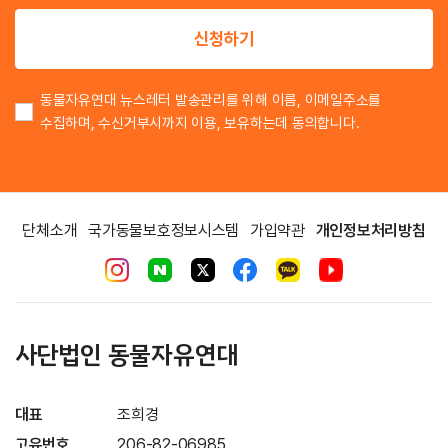
이
신청하기
동물자유연대 뉴스레터 발송관리를 위해 이름, 이메일주소를
수집하며, 수신거부시까지 이용, 보유하는데 동의합니다.
단체소개
국가동물보호정보시스템
가입약관
개인정보처리방침
사단법인 동물자유연대
대표
조희경
고유번호
206-82-06985