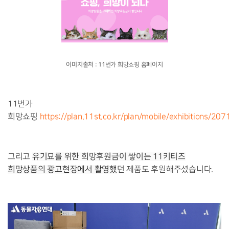
이미지출처 : 11번가 희망쇼핑 홈페이지
11번가
희망쇼핑
https://plan.11st.co.kr/plan/mobile/exhibitions/207
그리고
유기묘를 위한 희망후원금이 쌓이는
11키티즈
희망상품의 광고현장에서 촬영했
던 제품도 후원해주셨습니다.