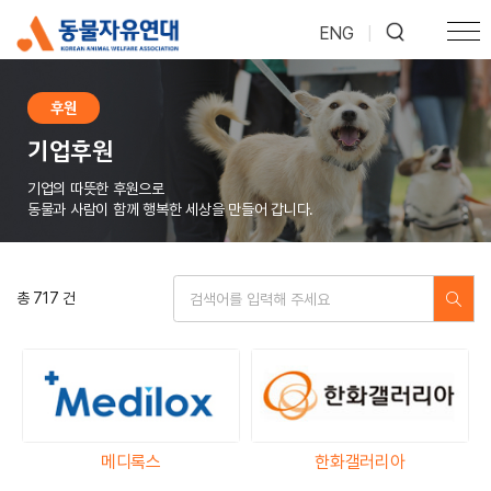
ENG
|
후원
기업후원
기업의 따뜻한 후원으로
동물과 사람이 함께 행복한 세상을 만들어 갑니다.
총 717 건
메디록스
한화갤러리아