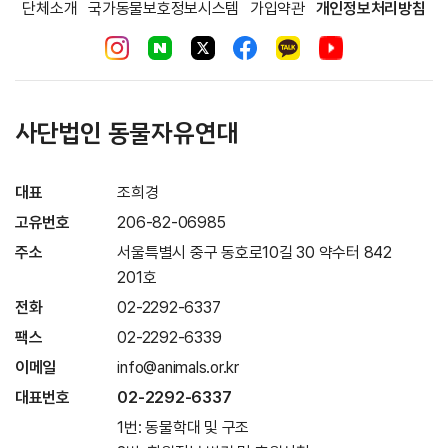
단체소개
국가동물보호정보시스템
가입약관
개인정보처리방침
사단법인 동물자유연대
대표
조희경
고유번호
206-82-06985
주소
서울특별시 중구 동호로10길 30 약수터 842
201호
전화
02-2292-6337
팩스
02-2292-6339
이메일
info@animals.or.kr
대표번호
02-2292-6337
1번: 동물학대 및 구조