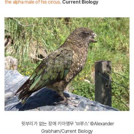
the alpha male of his circus
.
Current Biology
윗부리가 없는 장애 키아앵무 '브루스' ©Alexander
Grabham/Current Biology