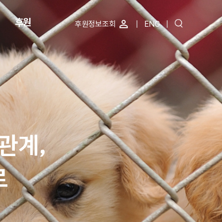
후원
perm_identity
후원정보조회
|
ENG
|