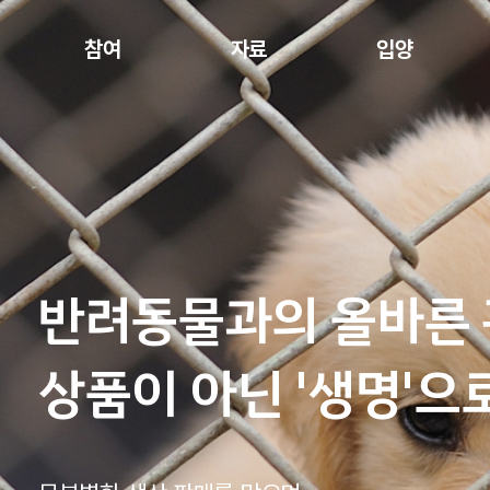
참여
자료
입양
 관계,
으로