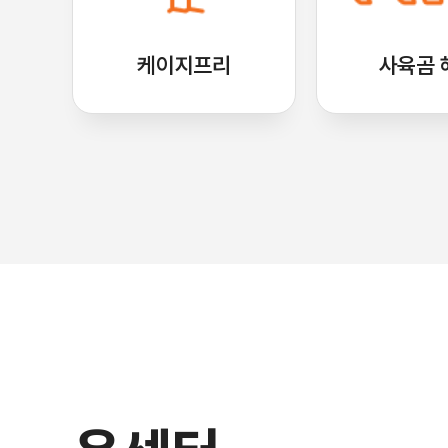
케이지프리
사육곰 