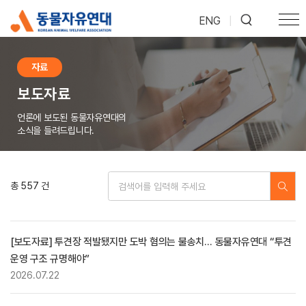
ENG
|
자료
보도자료
언론에 보도된 동물자유연대의
소식을 들려드립니다.
총 557 건
[보도자료] 투견장 적발됐지만 도박 혐의는 불송치… 동물자유연대 “투견
운영 구조 규명해야”
2026.07.22