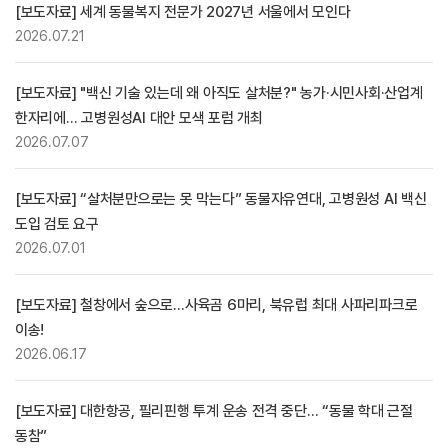
[보도자료] 세계 동물복지 전문가 2027년 서울에서 모인다
2026.07.21
[보도자료] "백신 기술 있는데 왜 아직도 살처분?" 농가·시민사회·산업계
한자리에… 고병원성AI 대안 모색 포럼 개최
2026.07.07
[보도자료] “살처분만으로는 못 막는다” 동물자유연대, 고병원성 AI 백신
도입 검토 요구
2026.07.01
[보도자료] 철창에서 숲으로…사육곰 6마리, 북유럽 최대 사파리파크로
이송!
2026.06.17
[보도자료] 대한항공, 필리핀행 투계 운송 전격 중단… “동물 학대 근절
동참”