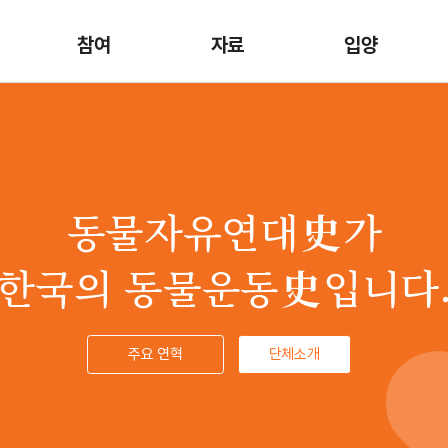
참여
자료
입양
동물자유연대
史
가
한국의 동물운동
史
입니다
주요 연혁
단체소개