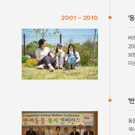
2001 ~ 2010
‘
버
2
보
이
‘
동
국