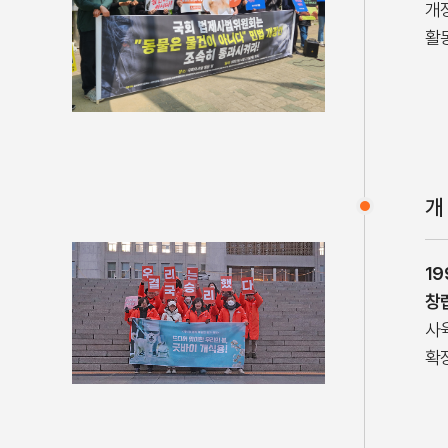
개
활
개
19
창
사
확