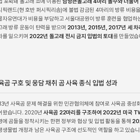
법 포획돼 돌고래 쇼에 이용된
남방큰돌고래 4마리 몰수와 더불어 
시픽랜드(현 호반 퍼시픽리솜)에 불법 감금된 4마리의 방류 비용을
물자유연대가 비용을 부담하고 서울대공원이 방류 훈련을 협업하는
고래 방류 운동이 탄력을 받으며
2013년, 2015년, 2017년 세
화를 일으키며
2022년 돌고래 전시 금지 입법의 토대
를 만들었습
육곰 구호 및 웅담 채취 곰 사육 종식 입법 성과
013년 사육곰 문제 해결을 위한 민관협의체에 참여로 사육곰 중성
어왔습니다. 2020년
사육곰 22마리를 구조하여 2022년 미국 
경에 곰들을 정착시키는 한편 정부와 협상 및 입법 활동을 통해
20
생생물법 개정과 남은 사육곰 구조에 선도적인 역할을 하고 있습니