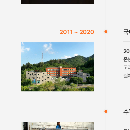
2011 ~ 2020
국
2
온
고
실
수