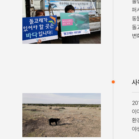
불
퍼
동
돌
변
사
2
이
환
야