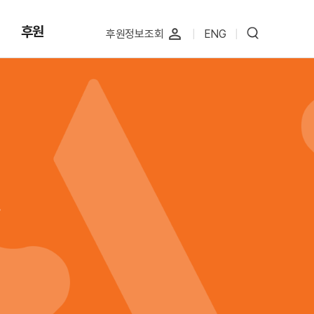
후원
perm_identity
후원정보조회
|
ENG
|
.