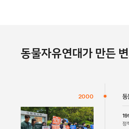
동물자유연대가 만든 
2000
동
1
정