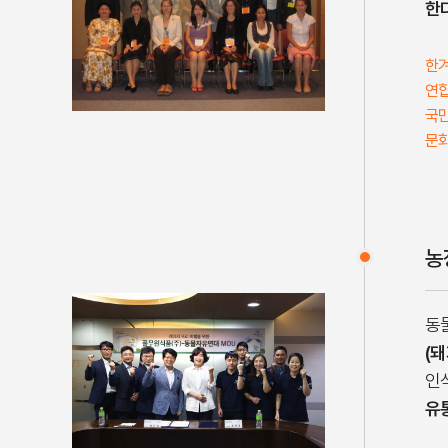
한
한겨
연합
국민
문화
농
동
(돼
인
유통