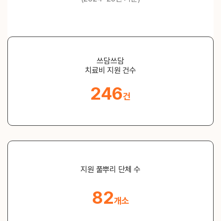
쓰담쓰담
치료비 지원 건수
246
건
지원 풀뿌리 단체 수
82
개소