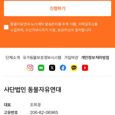
이
신청하기
동물자유연대 뉴스레터 발송관리를 위해 이름, 이메일주소를
수집하며, 수신거부시까지 이용, 보유하는데 동의합니다.
단체소개
국가동물보호정보시스템
가입약관
개인정보처리방침
사단법인 동물자유연대
대표
조희경
고유번호
206-82-06985