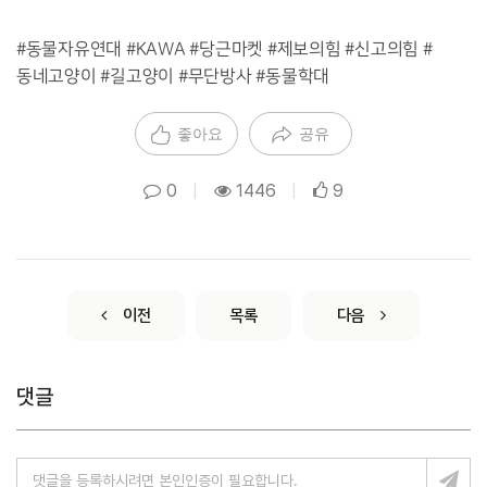
#동물자유연대 #KAWA #당근마켓 #제보의힘 #신고의힘 #
동네고양이 #길고양이 #무단방사 #동물학대
좋아요
공유
0
|
1446
|
9
이전
목록
다음
댓글