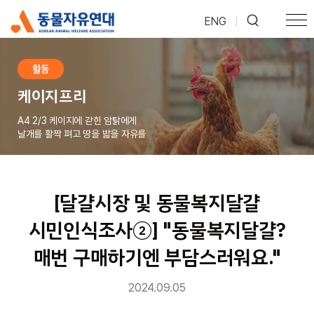
ENG
|
활동
케이지프리
A4 2/3 케이지에 갇힌 암탉에게
날개를 활짝 펴고 땅을 밟을 자유를
[달걀시장 및 동물복지달걀
시민인식조사②] "동물복지달걀?
매번 구매하기엔 부담스러워요."
2024.09.05