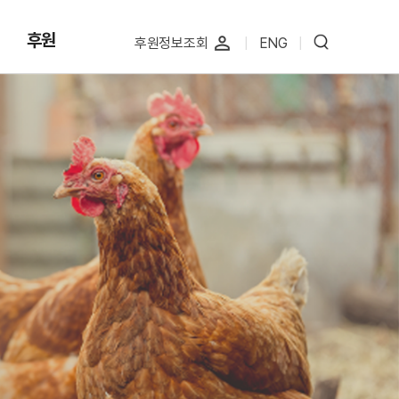
후원
perm_identity
후원정보조회
|
ENG
|