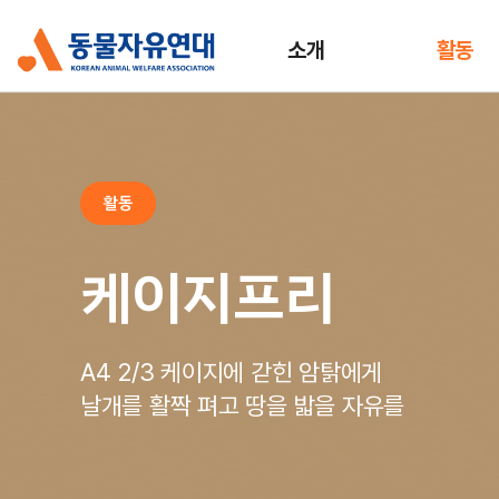
소개
활동
활동
케이지프리
A4 2/3 케이지에 갇힌 암탉에게
날개를 활짝 펴고 땅을 밟을 자유를