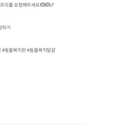
지 프리를 요청해주세요
!🙆🙆
‍♂️
요청하기
지
#
동물복지란
#
동물복지달걀