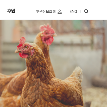
후원
perm_identity
후원정보조회
|
ENG
|