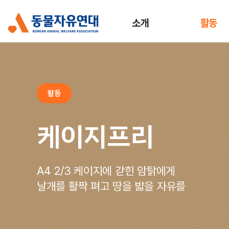
소개
활동
활동
케이지프리
A4 2/3 케이지에 갇힌 암탉에게
날개를 활짝 펴고 땅을 밟을 자유를