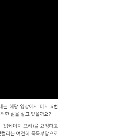
제는 해당 영상에서 마치
4
번
쾌적한 삶을 살고 있을까요
?
 것
(
케이지 프리
)
을 요청하고
켓컬리는 여전히 묵묵부답으로