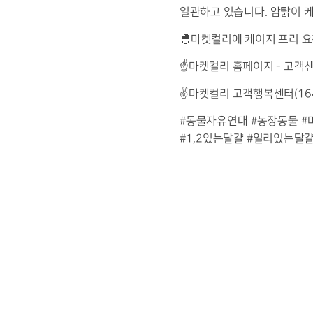
일관하고 있습니다
.
암탉이 
🐣
마켓컬리에 케이지 프리 
☝️
마켓컬리 홈페이지
-
고객
✌️
마켓컬리 고객행복센터
(16
#
동물자유연대
#
농장동물
#
#1,2
있는달걀
#
일리있는달