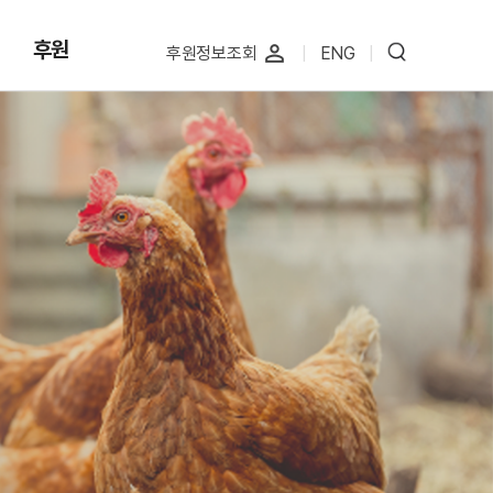
후원
perm_identity
후원정보조회
|
ENG
|