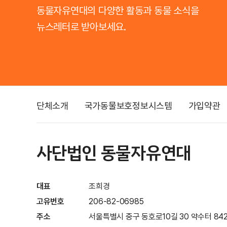
동물자유연대의 다양한 활동과 동물 소식을
뉴스레터로 받아보세요.
단체소개
국가동물보호정보시스템
가입약관
사단법인 동물자유연대
대표
조희경
고유번호
206-82-06985
주소
서울특별시 중구 동호로10길 30 약수터 842