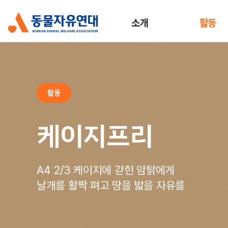
소개
활동
활동
케이지프리
A4 2/3 케이지에 갇힌 암탉에게
날개를 활짝 펴고 땅을 밟을 자유를