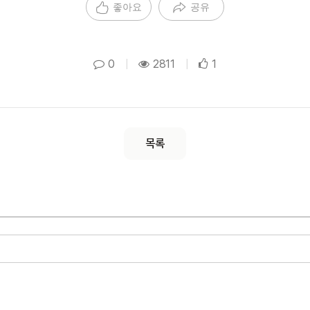
좋아요
공유
0
|
2811
|
1
목록