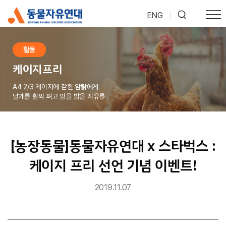
ENG
|
활동
케이지프리
A4 2/3 케이지에 갇힌 암탉에게
날개를 활짝 펴고 땅을 밟을 자유를
[농장동물]동물자유연대 x 스타벅스 :
케이지 프리 선언 기념 이벤트!
2019.11.07