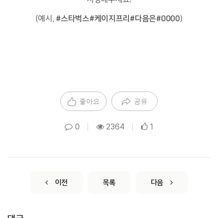
#스타벅스#케이지프리#다음은#0000
(예시,
)
좋아요
공유
0
|
2364
|
1
이전
목록
다음