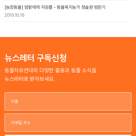
[농장동물] 암탉에게 자유를 - 동물복지농가 청솔원 방문기
2019.10.16
뉴스레터 구독신청
동물자유연대의 다양한 활동과 동물 소식을
뉴스레터로 받아보세요.
이
이