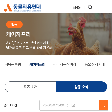
ENG
|
활동
케이지프리
A4 2/3 케이지에 갇힌 암탉에게
날개를 활짝 펴고 땅을 밟을 자유를
케이지프리
사육곰 해방
강아지 공장 폐쇄
동물 전시 반대
활동 소식
활동 소개
총 139 건