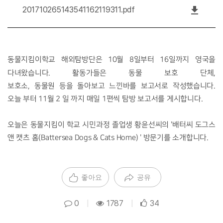
file_download
201710265143541162119311.pdf
동물지킴이학교 해외탐방단은 10월 8일부터 16일까지 영국을
다녀왔습니다. 활동가들은 동물 보
호 단체,
보호소, 동물원 등을 돌아보고 느낀바를 보고서로 작성했습니다.
오늘 부터 11월 2 일 까지 매일 1편씩 탐방 보고서를 게시합니다.
오늘은 동물지킴이 학교 시민과정 졸업생 황윤선씨의 '배
터씨 도그스
앤 캣츠 홈(Battersea Dogs & Cats Home) ' 방문기를 소개합니다.
좋아요
공유
0
|
1787
|
34