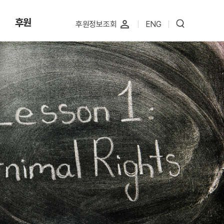
후원
perm_identity
후원정보조회
|
ENG
|