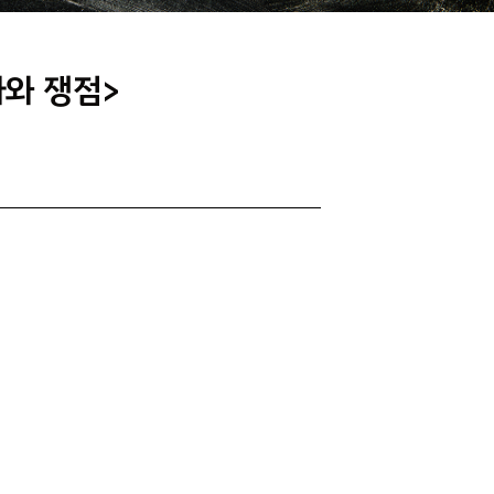
사와 쟁점>