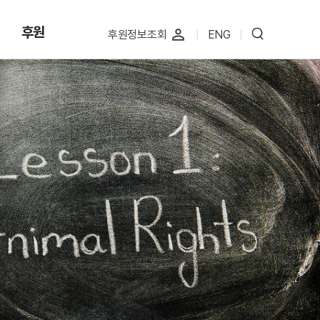
후원
perm_identity
후원정보조회
|
ENG
|