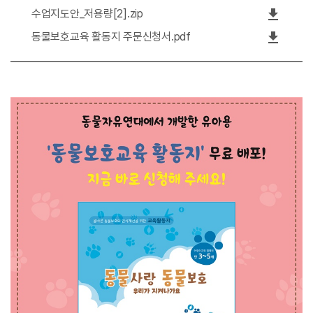
file_download
수업지도안_저용량[2].zip
file_download
동물보호교육 활동지 주문신청서.pdf