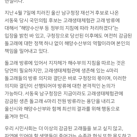
현실이다.
지난 4월 7일에 치러진 울산 남구청장 재선거 후보로 나온
서동욱 당시 국민의힘 후보는 고래생태체험관 고래 방류에
대해서 “해양수산부 등 정부의 지침에 따라 처리하겠다”는
입장을 밝힌 바 있고, 구청장으로 당선된 이후에도 여전히 감금된
돌고래에 대한 정책 하나 없이 해양수산부의 역할이라며 본인의
책임을 밀어내고 있다.
돌고래 방류에 있어서 지자체가 해수부의 지침을 따르는 것은
당연히 필요하지만, 고래생태체험관에 생존해 있는 4마리
돌고래들의 방류 의지와 결단은 바로 구청장의 몫이며, 이러한
의지와 결단이 선행되어야 방류에 대한 본격적인 논의가
가능하다. 서동욱 남구청장은 지금이라도 고래생태체험관에
감금된 생존 돌고래 4마리 전원 방류라는 용단을 내리고
울산시와 해양수산부와 함께 최선의 결과를 위해 행동으로
옮겨야 한다.
우리 시민사회는 더 이상의 감금된 고래들을 보고 싶지 않고,
자연에 있어야 할 생명들이 죽어가는 수족관 현실 또한 목도하고