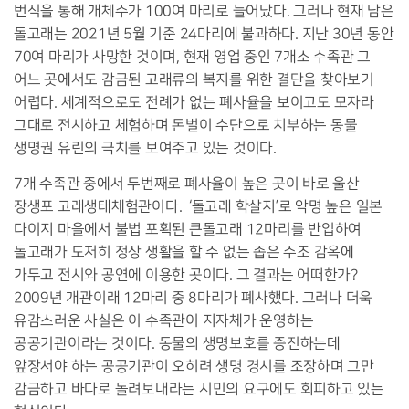
번식을 통해 개체수가 100여 마리로 늘어났다. 그러나 현재 남은
돌고래는 2021년 5월 기준 24마리에 불과하다. 지난 30년 동안
70여 마리가 사망한 것이며, 현재 영업 중인 7개소 수족관 그
어느 곳에서도 감금된 고래류의 복지를 위한 결단을 찾아보기
어렵다. 세계적으로도 전례가 없는 폐사율을 보이고도 모자라
그대로 전시하고 체험하며 돈벌이 수단으로 치부하는 동물
생명권 유린의 극치를 보여주고 있는 것이다.
7개 수족관 중에서 두번째로 폐사율이 높은 곳이 바로 울산
장생포 고래생태체험관이다. ‘돌고래 학살지’로 악명 높은 일본
다이지 마을에서 불법 포획된 큰돌고래 12마리를 반입하여
돌고래가 도저히 정상 생활을 할 수 없는 좁은 수조 감옥에
가두고 전시와 공연에 이용한 곳이다. 그 결과는 어떠한가?
2009년 개관이래 12마리 중 8마리가 폐사했다. 그러나 더욱
유감스러운 사실은 이 수족관이 지자체가 운영하는
공공기관이라는 것이다. 동물의 생명보호를 증진하는데
앞장서야 하는 공공기관이 오히려 생명 경시를 조장하며 그만
감금하고 바다로 돌려보내라는 시민의 요구에도 회피하고 있는