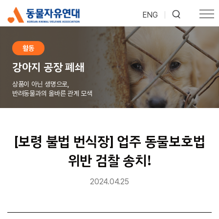
ENG
|
활동
강아지 공장 폐쇄
상품이 아닌 생명으로,
반려동물과의 올바른 관계 모색
[보령 불법 번식장] 업주 동물보호법
위반 검찰 송치!
2024.04.25