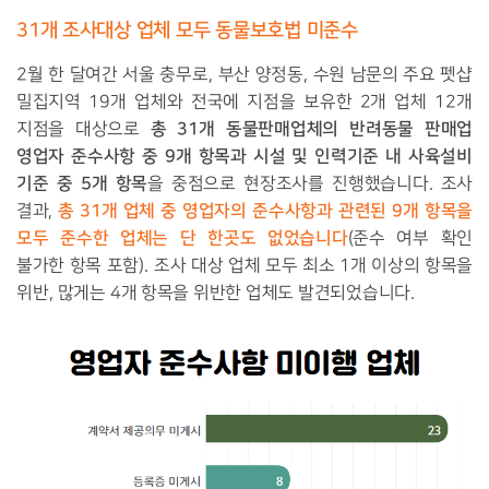
31
개
조사대상
업체
모두
동물보호법
미준수
2
월 한 달여간 서울 충무로
,
부산 양정동
,
수원 남문의 주요 펫샵
밀집지역
19
개 업체와 전국에 지점을 보유한 2개 업체
12
개
총
31
개 동물판매업체의
반려동물 판매업
지점을 대상으로
영업자 준수사항 중
9
개 항목과 시설 및 인력기준 내 사육설비
기준 중
5
개 항목
을 중점으로 현장조사를 진행했습니다.
조사
총 31개 업체 중 영업자의 준수사항과 관련된 9개 항목을
결과,
모두 준수한 업체는 단 한곳도 없었습니다
(준수 여부 확인
불가한 항목 포함
).
조사 대상 업체 모두 최소
1
개 이상의 항목을
위반
,
많게는
4
개 항목을 위반한 업체도 발견되었습니다
.