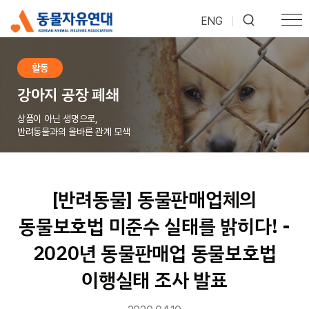
ENG
|
활동
강아지 공장 폐쇄
상품이 아닌 생명으로,
반려동물과의 올바른 관계 모색
[반려동물] 동물판매업체의
동물보호법 미준수 실태를 밝히다! -
2020년 동물판매업 동물보호법
이행실태 조사 발표