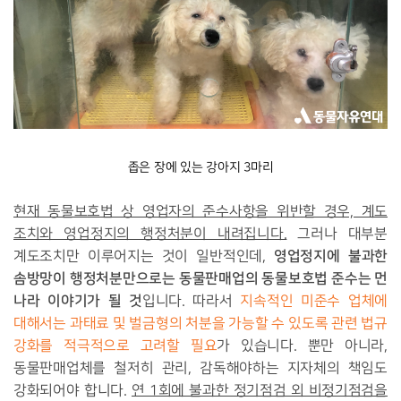
좁은 장에 있는 강아지 3마리
현재 동물보호법 상 영업자의 준수사항을 위반할 경우, 계도
조치와 영업정지의 행정처분이 내려집니다.
그러나 대부분
영업정지에 불과한
계도조치만 이루어지는 것이 일반적인데,
솜방망이
행정처분만으로는
동물판매업의
동물보호법
준수는
먼
나라
이야기가 될 것
입니다. 따라서
지속적인 미준수 업체에
대해서는 과태료 및 벌금형의 처분을 가능할 수 있도록
관련 법규
강화를 적극적으로 고려할 필요
가 있습니다. 뿐만 아니라,
동물판매업체를 철저히 관리, 감독해야하는 지자체의 책임도
강화되어야 합니다.
연 1회에 불과한 정기점검 외 비정기점검을