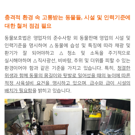
충격적
환경
속
고통받는
동물들
,
시설
및
인력기준에
대한
철저
점검
필요
동물보호법은 영업자의 준수사항 외 동물판매 영업의 시설 및
인력기준을 명시하여 △동물에 습성 및 특징에 따라 채광 및
환기가 잘 되어야하고 △청소 및 소독을 주기적으로
실시해야하며 △직사광선, 비바람, 추위 및 더위를 피할 수 있는
환경이어야 함과 같은 기준을 가지고 있습니다. 특히,
청결한
위생과 함께 동물의 몸길이와 뒷발로 일어섰을 때의 높이에 따른
적정 사육설비 요건을 명시하고 있으며, 급수와 급이 시설의
배치가 필요함
을 밝히고 있습니다.