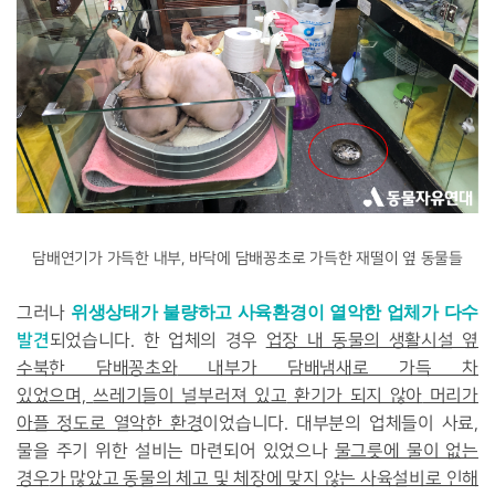
담배연기가 가득한 내부, 바닥에 담배꽁초로 가득한 재떨이 옆 동물들
위생상태가
불량하고
사육환경이
열악한
업체가
다수
그러나
발견
되었습니다.
한 업체의 경우
업장 내 동물의 생활시설 옆
수북한 담배꽁초와
내부가 담배냄새로 가득 차
있었으며,
쓰레기들이 널부러져 있고
환기가 되지 않아
머리가
아플 정도로 열악한 환경
이었습니다. 대부분의 업체들이 사료,
물을 주기 위한 설비는 마련되어 있었으나
물그릇에 물이 없는
경우
가 많았고 동물의 체고 및 체장에 맞지 않는 사육설비로 인해