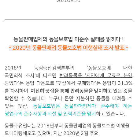
2020.04.10
동물판매업체의 동물보호법 미준수 실태를 밝히다 !
- 2020년 동물판매업 동물보호법 이행실태 조사 발표 -
2
018
년 농림축산검역본부의 '동물보호에 대한
국민의식
조사'에 따르면
반려동물을
'
지인에게 무료로 분양
받았다
'
는 응답 다음으로
'
펫샵에서 구매했다
'
는 응답이
31.3%
여전히 펫샵을 통해 반려동물을 맞이하고 있는 것을
를 차지
하여,
확인
할 수 있습니다
.
누구나 돈만 지불하면 동물을 데려올 수
있는 펫샵
.
동물보호법은 동물판매업체가 준수해야 하는
영업자의 준수사항과 시설 및 인력기준을 명시
하고 있습니다.
동물자유연대는
2018
년부터 동물판매업의 동물보호법 이행을
모니터링해오고 있으며, 지난 2020년 2월
주요