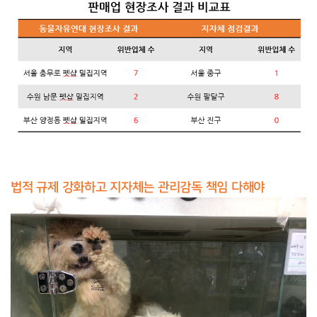
법적
규제
강화하고
지자체는
관리감독
책임
다해야