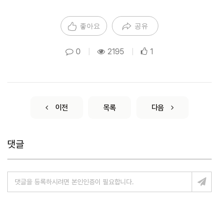
좋아요
공유
0
|
2195
|
1
이전
목록
다음
댓글