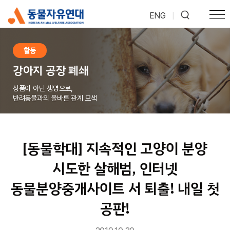
ENG
|
활동
강아지 공장 폐쇄
상품이 아닌 생명으로,
반려동물과의 올바른 관계 모색
[동물학대] 지속적인 고양이 분양
시도한 살해범, 인터넷
동물분양중개사이트 서 퇴출! 내일 첫
공판!