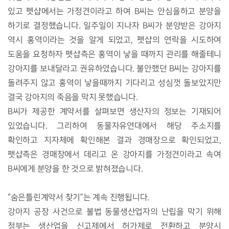
있고 펫샵에서는 가정견이라고 하여
B
씨는 안심을하고 분양을
하기로 결정했습니다
.
일주일이 지나자
B
씨가 분양받은 강아지
역시 홍역이라는 것을 알게 되었고
,
펫샵의 연락을 시도하여
도움을 요청하자 펫샵측은 홍역이 낳을 때까지 관리를 해줄테니
강아지를 보내달라고 권유하였습니다
.
불안했던
B
씨는 강아지를
돌려주지 않고 홍역이 낳을때까지 기다리고 성심껏 돌보았지만
결국 강아지의 죽음을 막지 못했습니다
.
B
씨가 제공한 계약서를 살펴보면 생산자의 정보는 기재되어
있었습니다
.
그리하여 동물자유연대에서 해당 주소지를
확인하고 지자체에 확인해본 결과 경매장으로 확인되었고
,
펫샵측은 경매장에서 데리고 온 강아지를 가정견이라고 속여
B
씨에게 분양을 한 것으로 밝혀졌습니다
.
“
숨은틀린계약서 찾기
”
는 계속 진행됩니다
.
강아지 공장 사건으로 불법 동물생산업자의 난립을 막기 위해
정부는 생산업을 신고제에서 허가제로 전환하고 분양시