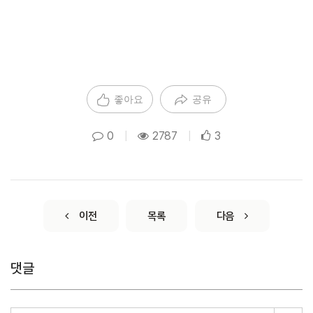
좋아요
공유
0
|
2787
|
3
이전
목록
다음
댓글