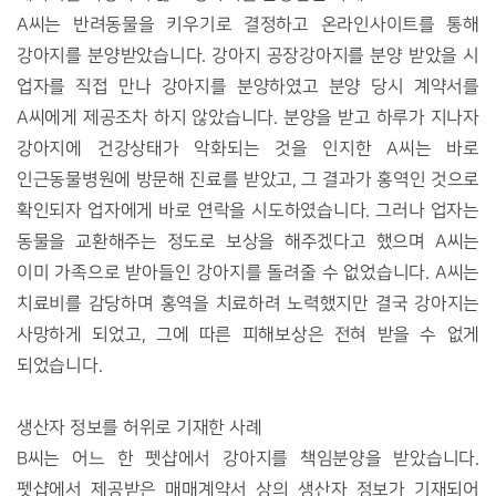
A
씨는 반려동물을 키우기로 결정하고 온라인사이트를 통해
강아지를 분양받았습니다
.
강아지 공장강아지를 분양 받았을 시
업자를 직접 만나 강아지를 분양하였고 분양 당시 계약서를
A
씨에게 제공조차 하지 않았습니다
.
분양을 받고 하루가 지나자
강아지에 건강상태가 악화되는 것을 인지한
A
씨는 바로
인근동물병원에 방문해 진료를 받았고
,
그 결과가 홍역인 것으로
확인되자 업자에게 바로 연락을 시도하였습니다
.
그러나 업자는
동물을 교환해주는 정도로 보상을 해주겠다고 했으며
A
씨는
이미 가족으로 받아들인 강아지를 돌려줄 수 없었습니다
. A
씨는
치료비를 감당하며 홍역을 치료하려 노력했지만 결국 강아지는
사망하게 되었고
,
그에 따른 피해보상은 전혀 받을 수 없게
되었습니다
.
생산자 정보를 허위로 기재한 사례
B
씨는 어느 한 펫샵에서 강아지를 책임분양을 받았습니다
.
펫샵에서 제공받은 매매계약서 상의 생산자 정보가 기재되어