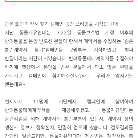
숨은 틀린 계약서 찾기 캠페인 중간 브리핑을 시작합니다
!
지난 동물자유연대는
3.22
일 동물보호법 개정 이후에
반려동물을 분양 받으신 분들에 한해서 계약서를 수집하는
“
숨은
틀린계약서 찾기
”
캠페인을
7
월부터 시작하였고
,
벌써
한달이라는 시간이 지났습니다
.
반려동물매매계약서를 수집해야
하기에 펫샵에서 분양을 받은 분들께서 다소 많은 부담을
가지시고 캠페인에 참여해주실까
?
라는 우려가 앞서기도
했는데요
~
현재까지
11
명에 시민께서 캠페인에 참여하여
반려동물매매계약서를 제공해주셨고
,
동물자유연대는
중간점검을 위해 계약서의 틀린부분이 있는지
,
계약서 상의
생산자 정보가 정확한지
,
면밀히 검토해 봤습니다
.
검토결과를
간단히 말씀드리면
,
동물자유연대가 제공받은 계약서는 총