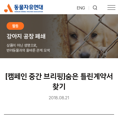
ENG
|
활동
강아지 공장 폐쇄
상품이 아닌 생명으로,
반려동물과의 올바른 관계 모색
[캠페인 중간 브리핑]숨은 틀린계약서
찾기
2018.08.21