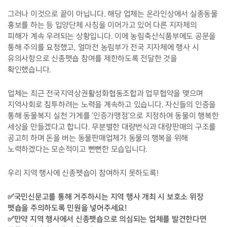
그러나 이것으로 끝이 아닙니다. 해당 업체는 온라인상에서 실종동물
홍보를 하는 등 입양단체 사칭을 이어가고 있어 다른 지자체의
피해가 계속 우려되는 상황입니다. 이에 농림축산식품부에도 공문을
통해 주의를 요청했고, 얼마전 농림부가 전국 지자체에 행사 시
유의사항으로 신종펫숍 참여를 제한하도록 전달한 것을
확인했습니다.
업체는 최근 전국지역상권활성화협동조합과 업무협약을 맺으며
지역사회로 침투하려는 노력을 계속하고 있습니다. 자신들의 인증을
통해 동물복지 실천 가게를 ‘인증가맹점’으로 지정하여 동물이 행복한
세상을 만들겠다고 합니다. 무분별한 대량번식과 대량판매의 구조를
공고히 하며 돈을 버는 동물판매업체가 동물의 행복을 위해
노력하겠다는 모순적이고 뻔뻔한 모습입니다.
우리 지역 행사에 신종펫숍이 참여하지 못하도록!
✅국민신문고를 통해 거주하시는 지역 행사 개최 시 보호소 위장
펫숍을 주의하도록 민원을 넣어주세요!
✅만약 지역 행사에서 신종펫숍으로 의심되는 업체를 발견한다면