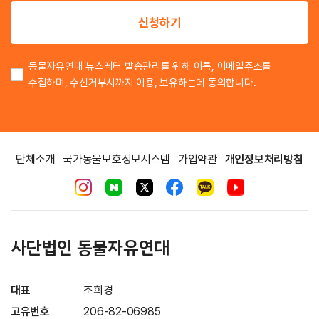
이
신청하기
동물자유연대 뉴스레터 발송관리를 위해 이름, 이메일주소를
수집하며, 수신거부시까지 이용, 보유하는데 동의합니다.
단체소개
국가동물보호정보시스템
가입약관
개인정보처리방침
사단법인 동물자유연대
대표
조희경
고유번호
206-82-06985