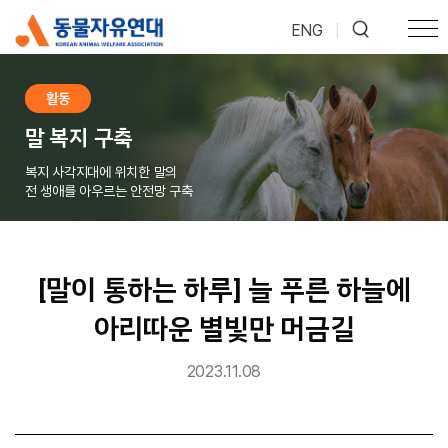
ENG
|
활동
말 복지 구축
복지 사각지대에 위치한 말의
전 생애를 아우르는 안전망 구축
[말이 통하는 하루] 늘 푸른 하늘에
아리따운 별빛만 머금길
2023.11.08