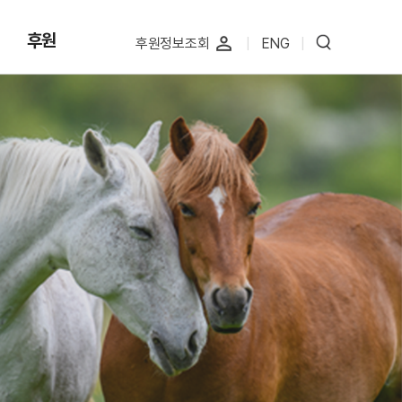
후원
perm_identity
후원정보조회
|
ENG
|