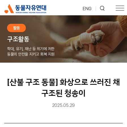
ENG
|
활동
구조활동
학대, 유기, 재난 등 위기에 처한
동물의 안전을 지키고 회복 지원
[산불 구조 동물] 화상으로 쓰러진 채
구조된 청송이
2025.05.29