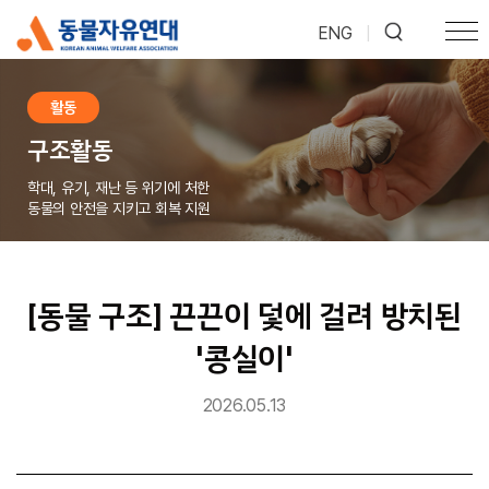
ENG
|
활동
구조활동
학대, 유기, 재난 등 위기에 처한
동물의 안전을 지키고 회복 지원
[동물 구조] 끈끈이 덫에 걸려 방치된
'콩실이'
2026.05.13