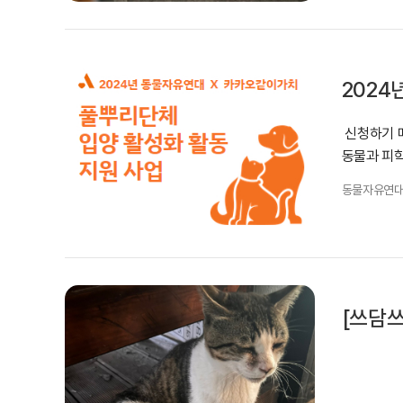
2024
신청하기 매
동물과 피학
동물자유연
[쓰담쓰