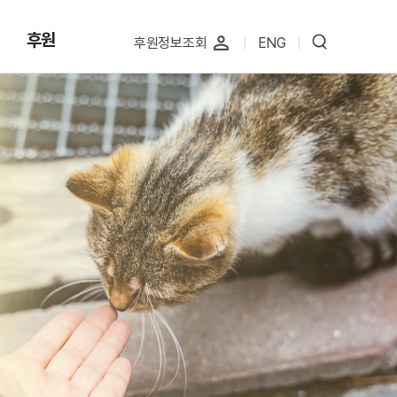
후원
perm_identity
후원정보조회
|
ENG
|