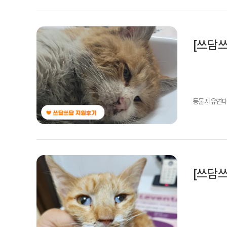
[쓰담
동물자유연
[쓰담쓰