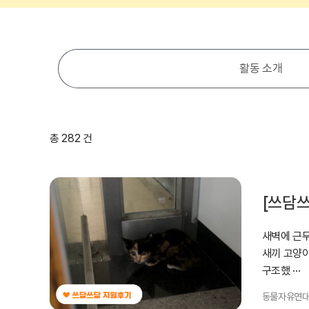
활동 소개
총 282 건
[쓰담쓰
새벽에 근무
새끼 고양
구조했 ···
동물자유연