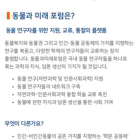
▍
동물과 미래 포럼은
?
동물 연구자를 위한 지원
,
교류
,
통찰의 플랫폼
동물복지와 동물권 그리고 인간
-
동물 공동체의 가치를 지향하는
연구를 북돋고
,
다양한 학제의 연구자들이 교류하는 장이
출범합니다
.
동물과미래포럼은 국내 동물 연구자들을 하나로
묶는 과학과 지식
,
담론 생산의 기지가 될 것입니다
.
동물 연구
(
자연과학 및 인문사회과학
)
지원
동물 연구자들의 네트워크 구축
자연과학
-
인문사회과학 융합 학술 교류 촉진
동물에 관한 지식과 담론 생산을 통한 사회 기여
무엇이 다른가요
?
인간
-
비인간동물의 공존 가치를 지향하는
‘
학문 공동체
’