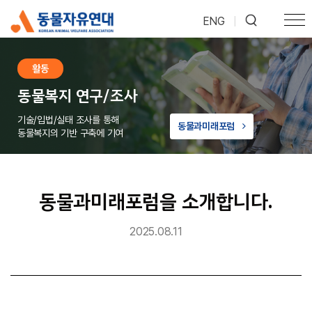
ENG
|
활동
동물복지 연구/조사
기술/입법/실태 조사를 통해
동물과미래포럼
동물복지의 기반 구축에 기여
동물과미래포럼을 소개합니다.
2025.08.11