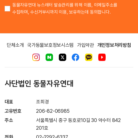
동물자유연대 뉴스레터 발송관리를 위해 이름, 이메일주소를
수집하며, 수신거부시까지 이용, 보유하는데 동의합니다.
단체소개
국가동물보호정보시스템
가입약관
개인정보처리방침
사단법인 동물자유연대
대표
조희경
고유번호
206-82-06985
주소
서울특별시 중구 동호로10길 30 약수터 842
201호
전화
02-2292-6337