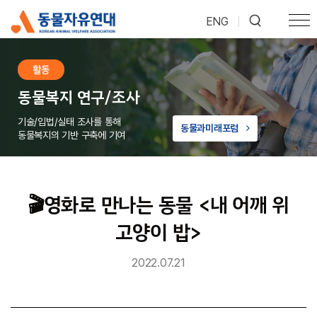
ENG
|
활동
동물복지 연구/조사
기술/입법/실태 조사를 통해
동물과미래포럼
동물복지의 기반 구축에 기여
🎬영화로 만나는 동물 <내 어깨 위
고양이 밥>
2022.07.21