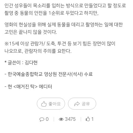
인간 성우들이 목소리를 입히는 방식으로 만들었다고 할 정도로
촬영 중 동물의 안전을
1
순위로 두었다고 하지만
,
영화의 현실성을 위해 실제 동물을 데리고 촬영하는 일에 대한
고민은 끝나지 않을 것이다
.
※15
세 이상 관람가
/
도축
,
투견 등 보기 힘든 장면이 많이
나오므로
,
관람자의 주의를 요한다
.
*
글쓴이
:
김다현
-
한국예술종합학교 영상원 전문사
(
석사
)
수료
-
현
<
매거진 탁
>
에디터
좋아요
공유
0
|
3475
|
1