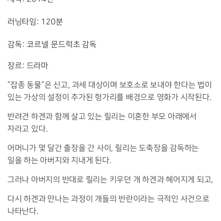
러닝타임
: 120
분
감독
: 코르넬 문드럭초
감독
장르
:
드라마
“
잡종 동물
”
은 신고
,
과세 대상이며 보호소로 보내야 한다는 법이
있는 가상의 설정이 추가된 헝가리를 배경으로 영화가 시작된다
.
반려견 하겐과 함께 살고 있는 릴리는 이혼한 부모 아래에서
자라고 있다
.
어머니가 몇 달간 출장을 간 사이
,
릴리는 도축장을 감독하는
일을 하는 아버지와 지내게 된다
.
그러나 아버지의 반대로 릴리는 키우던 개 하겐과 헤어지게 되고
,
다시 하겐과 만나는 과정이 개들의 반란이라는 극적인 사건으로
나타난다
.