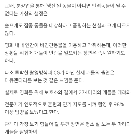
교배
,
분양업을 통해
‘
생산
’
된 동물이 아니면 반려동물이 될 수
없다는 가상의 설정은
슬프게도 잡종 동물을 대상화하고 품평하는 현실과 크게 다르지
않다
.
영화 내내 인간이 비인간동물을 이용하고 착취하는데
,
이러한
상황을 뒤집어 개들이 반란을 일으키는 장면은 속시원하기도
하다
.
다소 투박한 촬영방식과
CG
가 아닌 실제 개들의 출연은
다큐멘터리를 보는 것 같은 느낌을 준다
.
실제로 영화를 위해 보호소와 길에서
274
마리의 개들을 데려와
전문가가 인도적으로 훈련과 연기 지도를 시켜 촬영 후
98%
이상 입양을 보냈다고 한다
.
관객이 가장 보기 힘들어 할 투견 장면은 평소 잘 노는 두 마리의
개들을 촬영하여