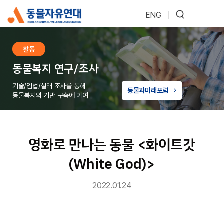
ENG
|
활동
동물복지 연구/조사
기술/입법/실태 조사를 통해
동물과미래포럼
동물복지의 기반 구축에 기여
영화로 만나는 동물 <화이트갓
(White God)>
2022.01.24