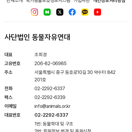
단체소개
국가동물보호정보시스템
가입약관
개인정보처리방침
사단법인 동물자유연대
대표
조희경
고유번호
206-82-06985
주소
서울특별시 중구 동호로10길 30 약수터 842
201호
전화
02-2292-6337
팩스
02-2292-6339
이메일
info@animals.or.kr
대표번호
02-2292-6337
1번: 동물학대 및 구조
2번: 회원정보 변경 및 후원신청